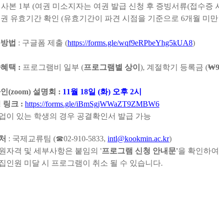
권 사본 1부 (여권 미소지자는 여권 발급 신청 후 증빙서류(접수증 사
권 유효기간 확인 (유효기간이 파견 시점을 기준으로 6개월 미만
제출방법
: 구글폼 제출 (
https://forms.gle/wqf9eRPbeYhg5kUA8
)
가혜택 :
프로그램비 일부 (
프로그램별 상이
), 계절학기 등록금 (
₩9
라인(zoom) 설명회 :
11월 18일 (화) 오후 2시
 링크 :
https://forms.gle/iBmSgjWWaZT9ZMBW6
업이 있는 학생의 경우 공결확인서 발급 가능
의처
: 국제교류팀 (☎02-910-5833,
intl@kookmin.ac.kr
)
원자격 및 세부사항은 붙임의 '
프로그램 신청 안내문'
을 확인하여
집인원 미달 시 프로그램이 취소 될 수 있습니다.