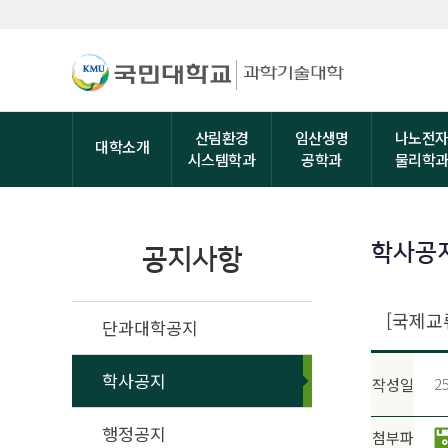
산림환경
임산생명
나노전
대학소개
시스템학과
공학과
물리학
학사공
공지사항
[국제교류
단과대학공지
학사공지
25
작성일
행정공지
첨부파