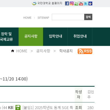
HOME
SITEMAP
장학 및
공지사항
입학안내
취업안내
국제교류
HOME
>
공지사항
>
학사공지
/20 14:00)
작성
김민
자
주
 (44
KB
)
[붙임1] 2025학년도 동계 SGE 특
조회
280