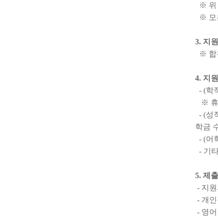
※ 위
※ 모
3. 
※ 합
4. 지
- (
※ 휴
- (성
학금 
- (어
- 기
5. 제
- 지원
- 개
- 영