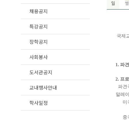
일
별
채용공지
특강공지
국제교
장학공지
사회봉사
1. 파
도서관공지
2. 프
교내행사안내
파견
말레
학사일정
미
중