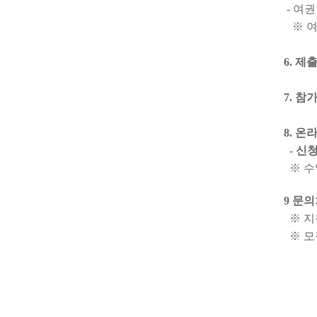
- 여
※ 여
6. 
7. 참
8. 온
- 신청
※ 수
9 문
※ 지
※ 모