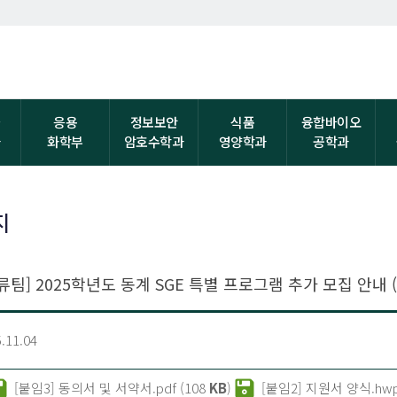
자
응용
정보보안
식품
융합바이오
과
화학부
암호수학과
영양학과
공학과
지
팀] 2025학년도 동계 SGE 특별 프로그램 추가 모집 안내 (~11
.11.04
[붙임3] 동의서 및 서약서.pdf (108
KB
)
[붙임2] 지원서 양식.hwp