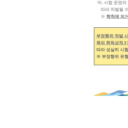
마
.
시험 운영의
따라 처벌될 
※
학칙에 의
부정행위 적발 
목의 취득성적
F
따라 성실히 시
※
부정행위 유