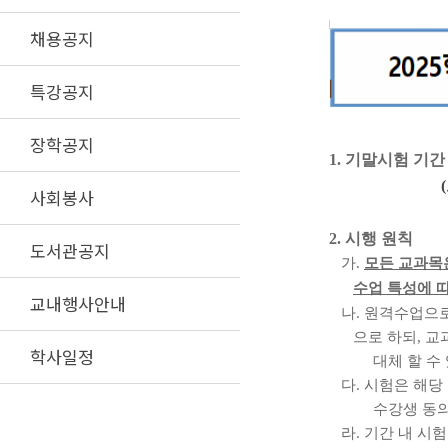
채용공지
특강공지
장학공지
1.
기말시험 기
(
사회봉사
2.
시행 원칙
도서관공지
가
.
모든 교과목
수업 특성에 
교내행사안내
나
.
원격수업으로
으로 하되
,
교
학사일정
대체 할 수
다
.
시험은 해당
수강생 동의하에
라
.
기간 내 시