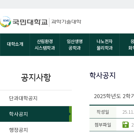
산림환경
임산생명
나노전자
대학소개
시스템학과
공학과
물리학과
화
학사공지
공지사항
2025학년도 2학
단과대학공지
작성일
25.11
학사공지
첨부파일
행정공지