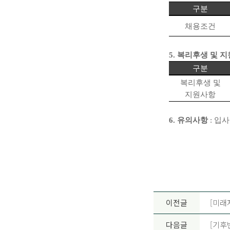
구분
채용조건
5.
복리후생 및 
구분
복리후생 및
지원사항
6.
유의사항
:
입사
이전글
[미래
다음글
[기후