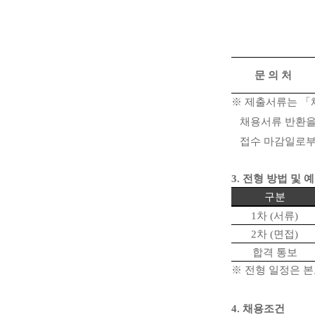
문 의 처
※
제출서류는
「
채용서류 반환을
접수 마감일로
3.
전형 방법 및 
구분
1
차
(
서류
)
2
차
(
면접
)
합격 통보
※
전형 일정은 본
4.
채용조건