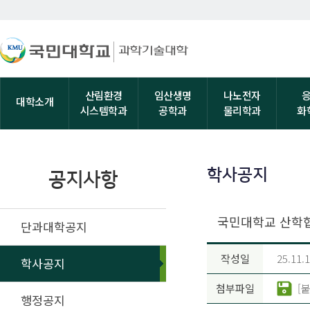
산림환경
임산생명
나노전자
대학소개
시스템학과
공학과
물리학과
화
학사공지
공지사항
국민대학교 산학
단과대학공지
작성일
25.11.
학사공지
첨부파일
[
행정공지