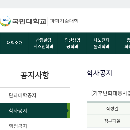
산림환경
임산생명
나노전자
대학소개
시스템학과
공학과
물리학과
화
학사공지
공지사항
[기후변화대응사업
단과대학공지
작성일
학사공지
첨부파일
행정공지