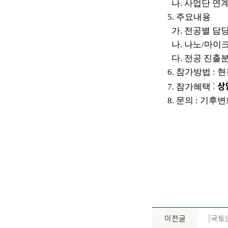
나. 사업단 연
5. 주요내용
가. 전공별 담당
나. 나노/마이
다. 전공 진출
6.
참가방법 : 현
:
상
7.
참가혜택
8.
문의
:
기후변
이전글
[국토