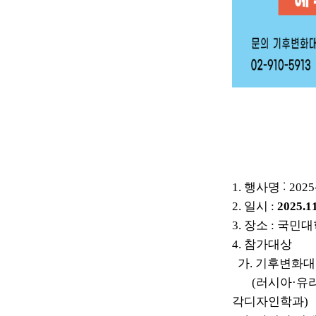
:
1.
행사명
20
2.
일시
:
2025.1
3.
장소
:
국민대학
4.
참가대상
가. 기후변화
(러시아·유라시
각디자인학과)