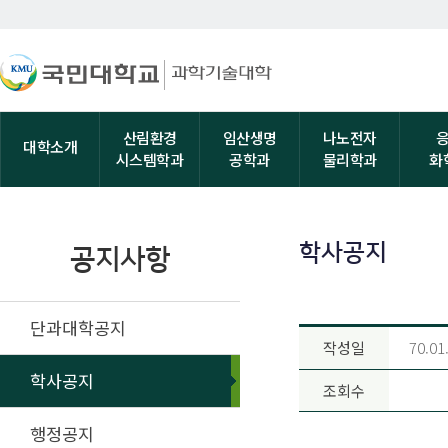
산림환경
임산생명
나노전자
대학소개
시스템학과
공학과
물리학과
화
학사공지
공지사항
단과대학공지
작성일
70.01
학사공지
조회수
행정공지