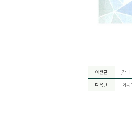
이전글
[각 
다음글
[외국