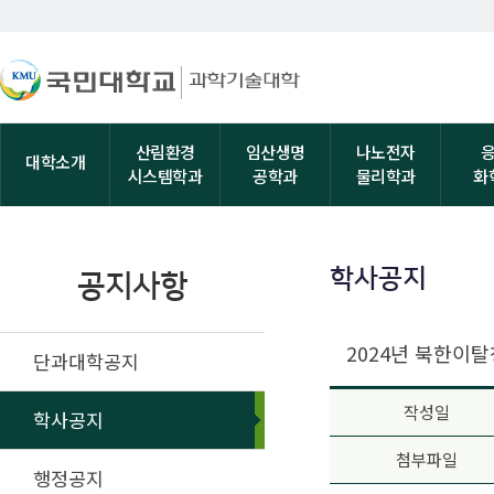
산림환경
임산생명
나노전자
대학소개
시스템학과
공학과
물리학과
화
학사공지
공지사항
2024년 북한이
단과대학공지
작성일
학사공지
첨부파일
행정공지