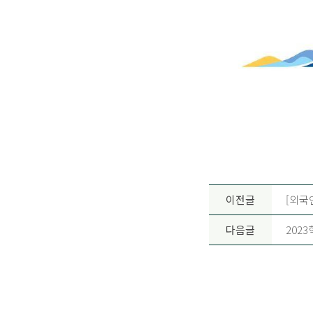
이전글
[외국
다음글
202