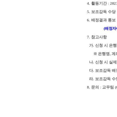
4.
활동기간
:
2023
5.
보조감독 수당
6.
배정결과 통보
(
배정자
7.
참고사항
가
.
신청 시 은
※
은행명
,
계
나
.
신청 시 실
다
.
보조감독 배정
라
.
보조감독 수
8.
문의
:
교무팀
(