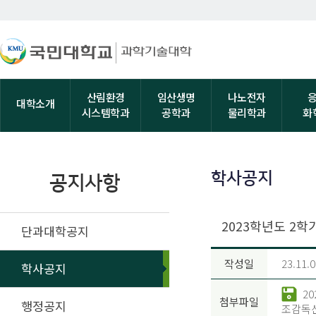
산림환경
임산생명
나노전자
대학소개
시스템학과
공학과
물리학과
화
학사공지
공지사항
2023학년도 2
단과대학공지
작성일
23.11.0
학사공지
2
첨부파일
행정공지
조감독신청