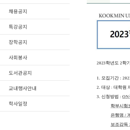
채용공지
특강공지
장학공지
사회봉사
2023
학년도
2
학기
도서관공지
1.
모집기간
: 202
교내행사안내
2.
대상
:
대학원 
3.
신청방법
:
ON
학사일정
학부시험
은행명
/
보조감독 