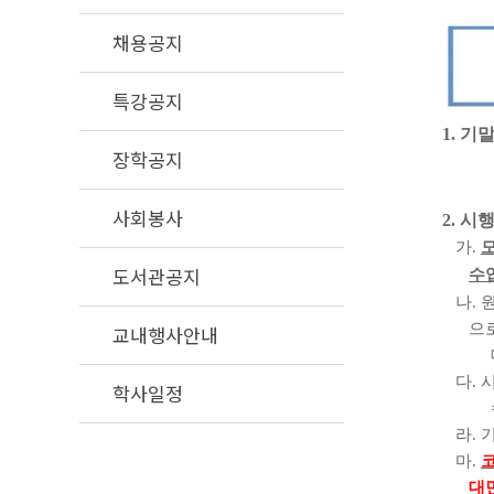
채용공지
특강공지
1.
기말
장학공지
사회봉사
2.
시행
가
.
도서관공지
수
나
.
으
교내행사안내
대체
다
.
학사일정
수강생
라
.
마
.
대