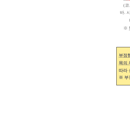
(
코
바
.
따라 
※
부정행
목의
따라 
※
부