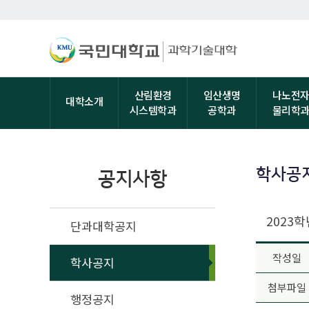
산림환경
임산생명
나노전
대학소개
시스템학과
공학과
물리학
학사공
공지사항
2023
단과대학공지
작성일
학사공지
첨부파일
행정공지