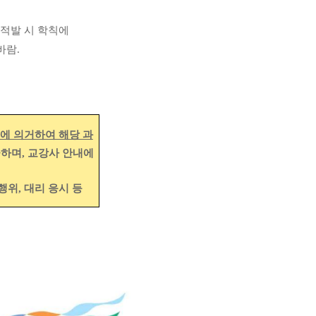
적발 시 학칙에
바람
.
에 의거하여 해당 과
금하며
,
교강사 안내에
 행위
,
대리 응시 등