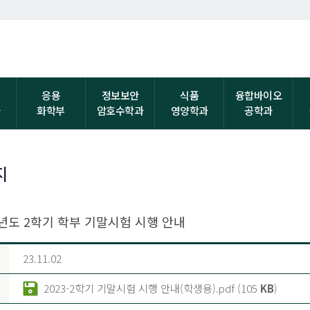
자
응용
정보보안
식품
융합바이오
과
화학부
암호수학과
영양학과
공학과
지
학년도 2학기 학부 기말시험 시행 안내
23.11.02
2023-2학기 기말시험 시행 안내(학생용).pdf (105
KB
)