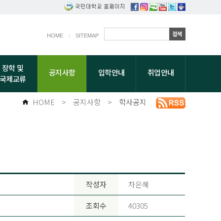
HOME
SITEMAP
장학 및
공지사항
입학안내
취업안내
국제교류
HOME
>
공지사항
>
학사공지
작성자
차은혜
조회수
40305