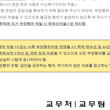
로나
19
관련 예외 사항은 지난학기까지만 적용
.)
시험 운영의 공정성을 확보하기 위해 협조해 주시기 바라며
,
부정행위 
처벌될 수 있으므로 불공정 행위가 발생하지 않도록 해 주시기 
학칙에 의거 부정행위 적발 시 취득성적을
F
로 처리함
.
위 적발 시
(
또는 사후 부정행위자로 판명될 시
)
학칙 제
36
조 및
44
조
 취득성적
F
처리 및 관련 징계 처분
될 수 있으므로 모든 부정행위를 
성실히 시험에 응시하여야 함
.
정행위 유형
:
답안을 공유하는 행위
,
허가되지 않은 자료를 참고하는