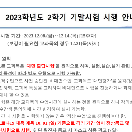
시험 기간
2023.12.08.(
금
) ~ 12.14.(
목
) [15
주차
]
:
(
보강이 필요한 교과목의 경우
12.21(
목
)
까지
)
 원칙
모든 교과목은
'
대면 필답시험
'
을 원칙으로 하며
,
실험
,
실습
,
실기 관련
업 특성에 따라 별도 유형으로 시행 가능함
.
원격수업으로 사전 승인된
'
비대면수업
'
교과목도
'
대면평가
'
를 원칙
(
강
로 하되
,
교과목 특성을 고려하여 비대면으로 시험을 진행하거나 과제
 할 수 있음
.
시험은 해당 교과목의 수업시간에 실시하는 것을 원칙으로 하나 강의
 동의하에 시간 변경하여 실시 가능함
.
기간 내 시험을 시행하지 않는 경우
‘
정상 수업
’
으로 진행하여야 함
.
코로나
19
대응 계획
10. 01.(
일
)
기준으로 격리 기간 없이 정상등교 및
면시험으로 시행
.
※
단 확진자 등교 시 마스크 착용 권고
(7
일
)