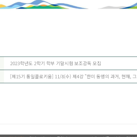
2023학년도 2학기 학부 기말시험 보조감독 모집
[제15기 통일콜로키움] 11/8(수) 제4강 "한미 동맹의 과거, 현재,