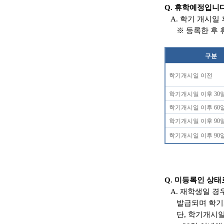
Q.
휴학예정입니
A.
학기
개시일 
※
등록한 후
구분
학기개시일 이전
학기개시일 이후
30
학기개시일 이후
60
학기개시일 이후
90
학기개시일 이후
90
Q.
미등록인 상태
A.
재학생일 경
발급되며 학기
단
,
학기개시