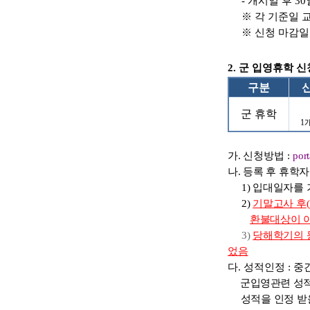
-
개시일 후
30
※
각 기준일 
※
신청 마감일
2.
군 입영휴학 신
구분
군 휴학
1
가
.
신청방법
:
por
나
.
등록 후 휴학자
1)
입대일자를 
2)
기말고사 후
(
환불대상이 
3)
당해학기의 
었음
다
.
성적인정
:
중간
군입영관련 성
성적을 인정
받