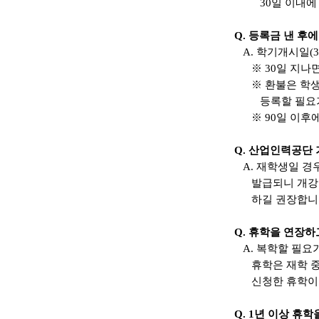
30
일 이내에
Q.
등록금 낸 후
A.
학기개시일(3.
※
30
일 지나
※
환불은 학
등록할 필요
※
90
일 이후
Q.
산업인력공단 
A.
재학생일 경
발급되니 개강
하길 권장합
Q.
휴학을 연장하
A.
복학할 필요
휴학은 재학 
신청한 휴학이
Q. 1
년 이상 휴학