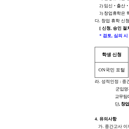
2)
임신
‧
출산
3)
창업휴학은 학
다
.
창업 휴학 신청
[
신청
,
승인 절
*
검토
,
심의 시
학생 신청
ON
국민 포털
라
.
성적인정
:
중간
군입영관련 성
교무팀에 제출
단
, 창
4.
유의사항
가
.
중간고사 이