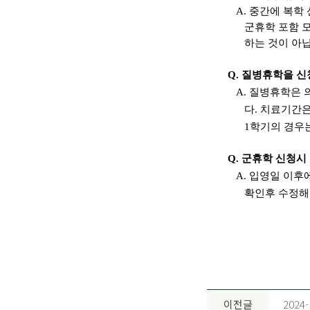
A.
중간에 복학
군휴학 포함 
하는 것이 아
Q.
질병휴학을 신
A.
질병휴학은 
다
.
치료기간은
1
학기의 경우
Q.
군휴학 신청시
A.
입영일 이후
확인후 수정해
이전글
202