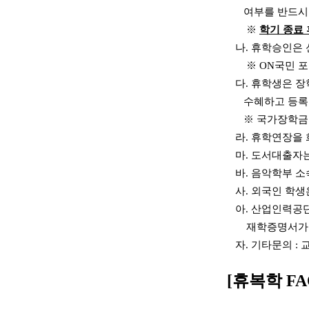
여부를
반드시
※
학기 종료 
나
.
휴학승인은 
※
ON
국민 
다
.
휴학생은 장
수혜하고 등록
※
국가장학금 
라
.
휴학연장을 
마
.
도서대출자는
바
.
음악학부 소
사
.
외국인 학생
아
.
산업인력공단
재학증명서가 
자
.
기타문의
:
[휴복학 FA