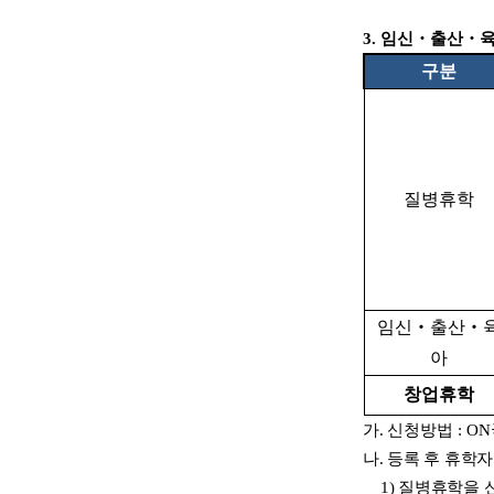
3.
임신
・
출산
・
구분
질병휴학
임신
‧
출산
‧
아
창업휴학
가
.
신청방법
: ON
나
.
등록 후 휴학
1)
질병휴학을 신