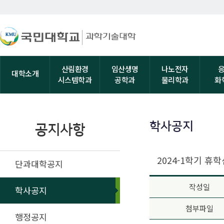
산림환경
임산생명
나노전자
대학소개
시스템학과
공학과
물리학과
화
학사공지
공지사항
2024-1학기 휴
단과대학공지
작성일
학사공지
첨부파일
행정공지