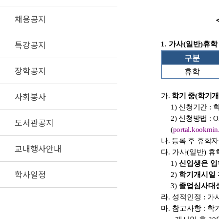
채용공지
<202
특강공지
1.
가사
(
일반
)
휴학
구분
장학공지
휴학
사회봉사
가
.
학기 중
(학기
1)
신청기간
:
2)
신청방법
:
O
도서관공지
(
portal.kookmin.
나
.
등록 후 휴학자
교내행사안내
다
.
가사
(
일반
)
휴
1)
신입생은 입
학사일정
2)
학기개시일
3)
졸업심사대상
라
.
성적인정
:
가
마
.
참고사항
:
학