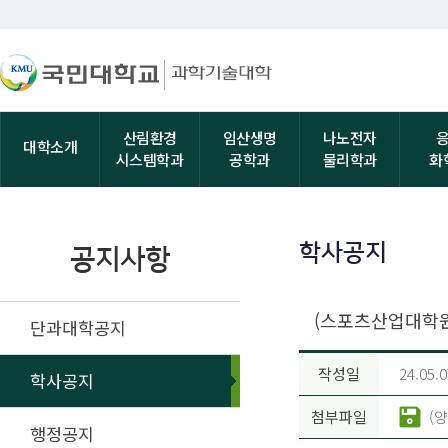
산림환경
임산생명
나노전자
대학소개
시스템학과
공학과
물리학과
화
학사공지
공지사항
(스포츠산업대학원
단과대학공지
작성일
24.05.0
학사공지
첨부파일
(
행정공지