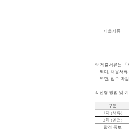
제출서류
※
제출서류는
「
되며
,
채용서류 
또한
,
접수 마
3.
전형 방법 및 
구분
1
차
(
서류
)
2
차
(
면접
)
합격 통보