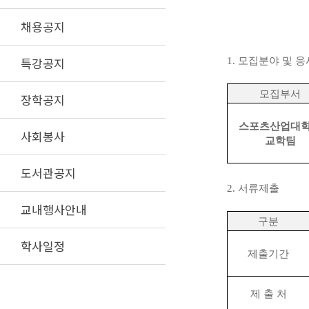
채용공지
특강공지
1.
모집분야 및 
모집부서
장학공지
스포츠산업대
사회봉사
교학팀
도서관공지
2.
서류제출
교내행사안내
구분
학사일정
제출기간
제 출 처