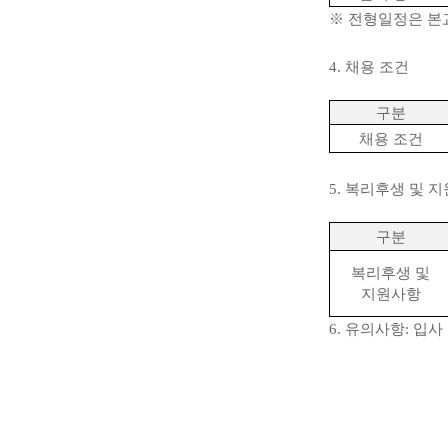
※
전형일정은 본교
4.
채용 조건
구분
채용 조건
5.
복리후생 및 
구분
복리후생 및
지원사항
6.
유의사항
:
입사