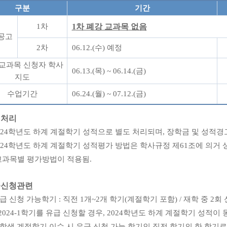
구분
기간
1
차
1
차 폐강 교과목 없음
공고
2
차
06.12.(
수
)
예정
교과목 신청자 학사
06.13.(
목
) ~ 06.14.(
금
)
지도
수업기간
06.24.(
월
) ~ 07.12.(
금
)
적처리
024
학년도 하계 계절학기 성적으로 별도 처리되며
,
장학금 및 성적경
024
학년도 하계 계절학기 성적평가 방법은 학사규정 제
61
조에 의거 
교과목별 평가방법이 적용됨
.
급신청관련
급 신청 가능학기
:
직전
1
개
~2
개 학기
(
계절학기 포함
) /
재학 중
2
회 
2024-1
학기를 유급 신청할 경우
, 2024
학년도 하계 계절학기 성적이 
학생 계절학기 이수 시 유급 신청 가능 학기인 직전 학기의 한 학기