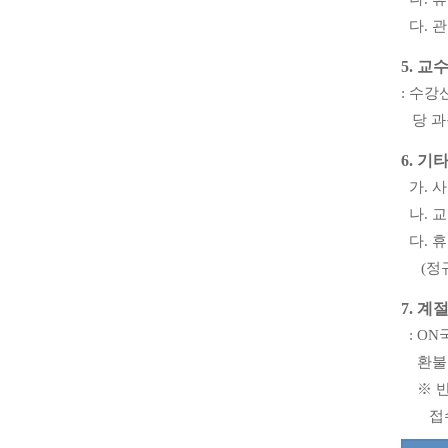
다
.
관
5.
교
:
수강신
당 
6.
기
가
.
사
나
.
교
다
.
휴
(
정
7.
계절
: ON
환불
※
접