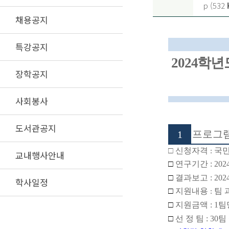
p (532
채용공지
특강공지
2024
학년
장학공지
사회봉사
도서관공지
프로그램
1
□ 신청자격
국민
:
교내행사안내
□
연구기간
: 202
□
결과보고
: 202
학사일정
□
지원내용
팀 
:
□
지원금액
: 1
팀
□
선 정 팀
: 30
팀