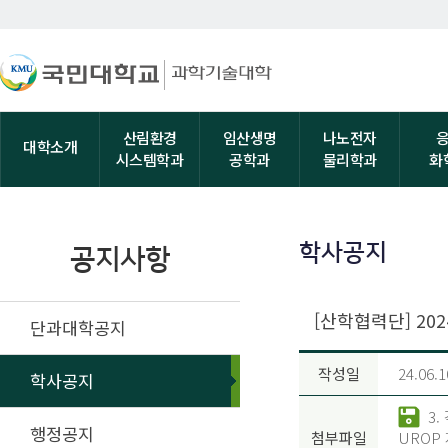
산림환경
임산생명
나노전자
대학소개
시스템학과
공학과
물리학과
화
학사공지
공지사항
[산학협력단] 20
단과대학공지
작성일
24.06.1
학사공지
3.
행정공지
첨부파일
UROP 