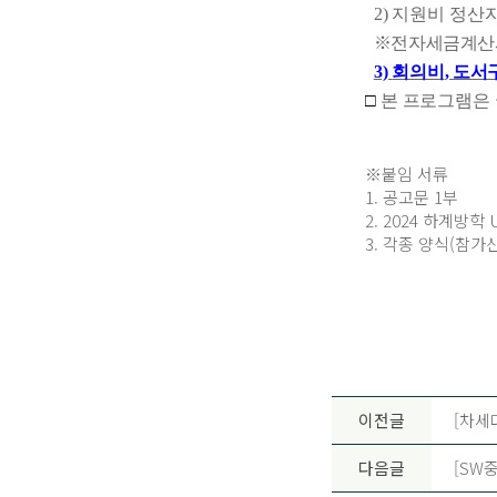
2)
지원비 정산자
※
전자세금계산서
3)
회의비
,
도서
□
본 프로그램은
※붙임 서류
1. 공고문 1부
2. 2024 하계방학
3. 각종 양식(참가
이전글
[차세
다음글
[SW