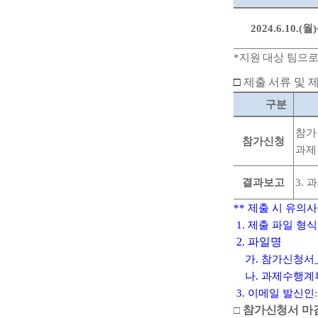
2024.6.10.(
월
)
​*
지원 대상 팀으로
□
제출 서류 및 
구분
참가
참가신청
과제
결과보고
3.
과
**
제출 시 유의
1.
제출 파일 형식
2.
파일명
가
.
참가신청서
나
.
과제수행계
3.
이메일 발신인
참가신청서 마
□