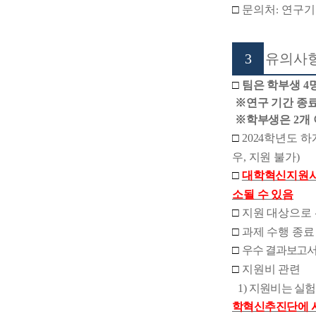
□
문의처
연구기
:
3
유의사
□
팀은 학부생
4
※
연구 기간 종
※
학부생은
2
개
□
2024
학년도 하
우
,
지원 불가
)
□
대학혁신지원사
소될 수 있음
□
지원 대상으로
□
과제 수행 종료
□
우수 결과보고서
□
지원비 관련
1)
지원비는 실험
학혁신추진단에 