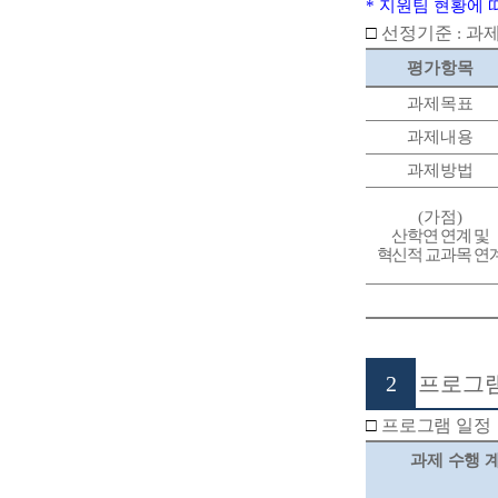
*
지원팀 현황에 
□
선정기준
과제
:
평가항목
과제목표
과제내용
과제방법
(
가점
)
산학연 연계 및
혁신적 교과목 연
2
프로그램
□
프로그램 일정
과제 수행 