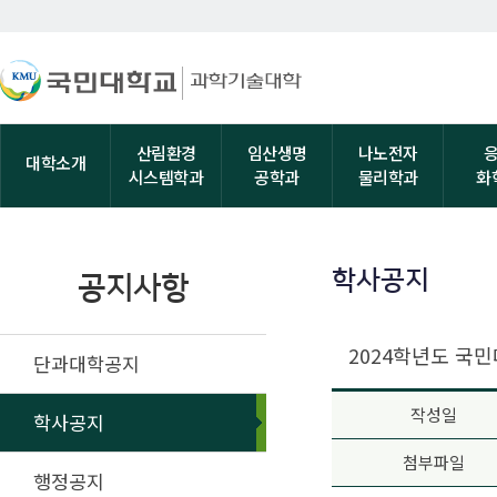
산림환경
임산생명
나노전자
대학소개
시스템학과
공학과
물리학과
화
학사공지
공지사항
2024학년도 국
단과대학공지
작성일
학사공지
첨부파일
행정공지