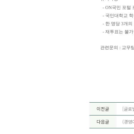
- ON국민 포털
-
국민대학교 학
-
한 명당
3
개의
-
재투표는 불가
관련문의
:
교무팀
이전글
[글로
다음글
(경영