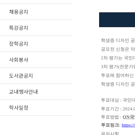
채용공지
특강공지
학생증 디자인 
장학공지
공모전 신청은 약
2
차 평가는 국민
사회봉사
3
차 평가
(
전문가
도서관공지
투표에 참여하신 
학생증 디자인 
교내행사안내
투표대상
:
국민대
학사일정
투표기간
: 2024.
투표방법
:
ON국
투표링크:
https:
유의사항