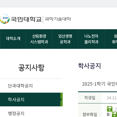
산림환경
임산생명
나노전자
대학소개
시스템학과
공학과
물리학과
화
학사공지
공지사항
2025-1학기 
단과대학공지
작성일
24.12
학사공지
행정공지
첨부파일
B
)