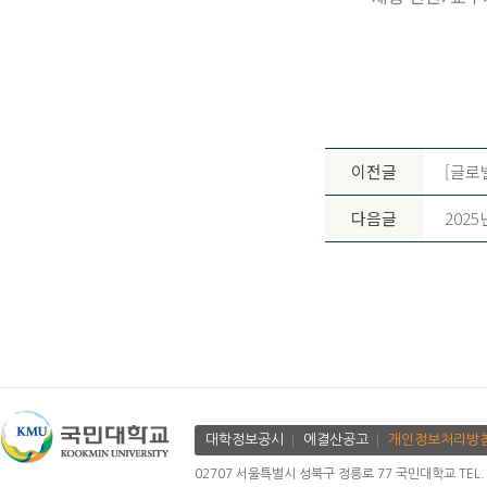
이전글
[글로
다음글
202
대학정보공시
에결산공고
개인정보처리방
02707 서울특별시 성북구 정릉로 77 국민대학교 TEL. 02.