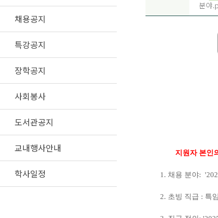
분야.p
채용공지
특강공지
장학공지
사회봉사
도서관공지
교내행사안내
지원자 본인의
학사일정
1. 채용 분야: '2
2. 초빙 직급 :