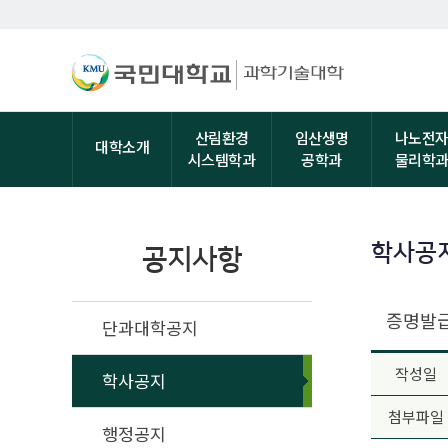
산림환경
임산생명
나노전
대학소개
시스템학과
공학과
물리학
학사공
공지사항
증명발급 
단과대학공지
작성일
학사공지
첨부파일
행정공지