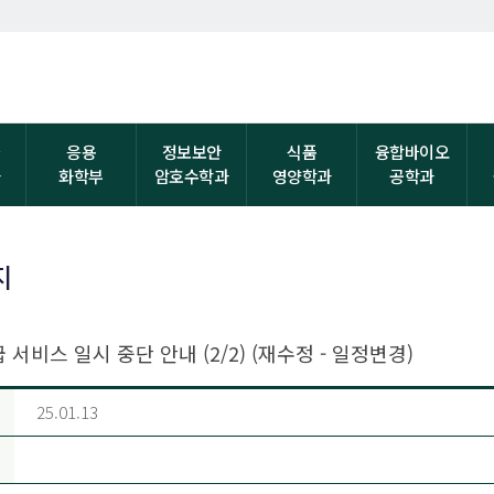
자
응용
정보보안
식품
융합바이오
과
화학부
암호수학과
영양학과
공학과
지
서비스 일시 중단 안내 (2/2) (재수정 - 일정변경)
25.01.13