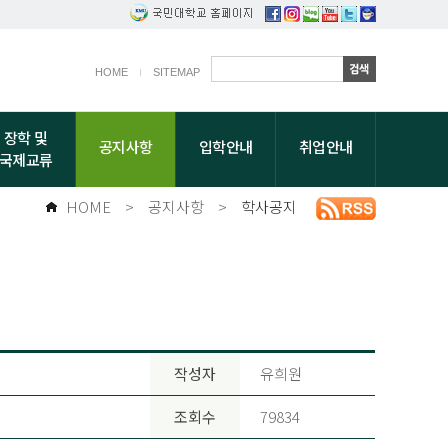
HOME
SITEMAP
장학 및
공지사항
입학안내
취업안내
국제교류
HOME
>
공지사항
>
학사공지
작성자
유희원
조회수
79834