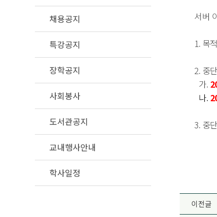
서버 
채용공지
1. 목
특강공지
장학공지
2. 중
가.
2
사회봉사
나.
2
도서관공지
3. 중
교내행사안내
학사일정
이전글