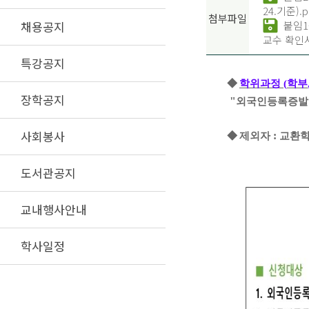
24.기준).p
첨부파일
채용공지
붙임1
교수 확인서
특강공지
◆
학위과정
(
학부
장학공지
"
외국인등록증발
사회봉사
:
◆
제외자
교환
도서관공지
교내행사안내
학사일정