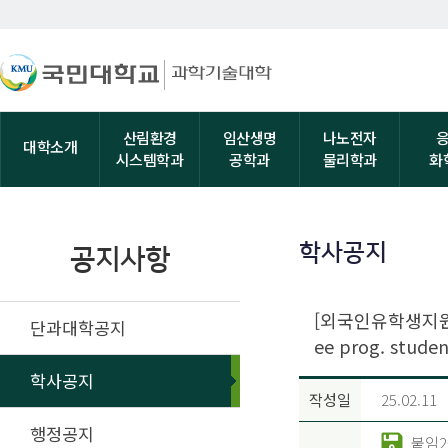
산림환경
임산생명
나노전자
대학소개
시스템학과
공학과
물리학과
화
학사공지
공지사항
[외국인유학생지원센터
단과대학공지
ee prog. studen
학사공지
작성일
25.02.11
행정공지
붙임2