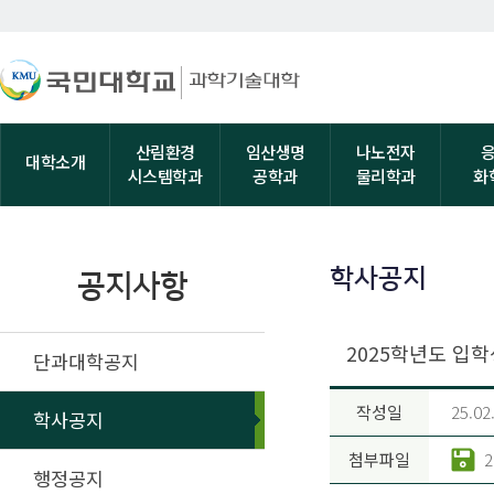
산림환경
임산생명
나노전자
대학소개
시스템학과
공학과
물리학과
화
학사공지
공지사항
2025학년도 입학
단과대학공지
작성일
25.02
학사공지
첨부파일
행정공지