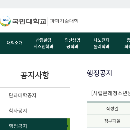
산림환경
임산생명
나노전자
대학소개
시스템학과
공학과
물리학과
화
행정공지
공지사항
[시립문래청소년센
단과대학공지
작성일
학사공지
첨부파일
행정공지