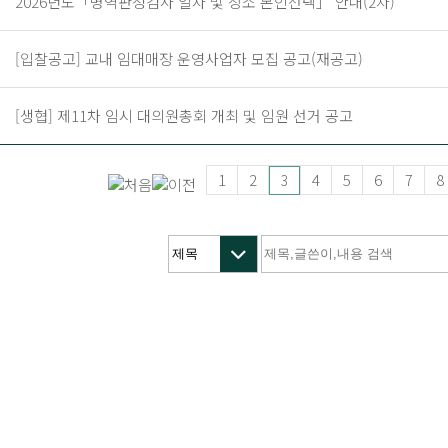
2026년도「병역판정검사 일자 및 장소 본인선택」 안내(2차)
[입찰공고] 교내 임대매장 운영사업자 모집 공고(재공고)
[생협] 제11차 임시 대의원총회 개최 및 임원 선거 공고
1
2
4
5
6
7
8
3