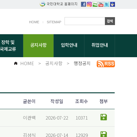
HOME
SITEMAP
장학 및
공지사항
입학안내
취업안내
국제교류
HOME
>
공지사항
>
행정공지
글쓴이
작성일
조회수
첨부
이관백
2026-07-22
10371
김성식
2026-07-14
12929