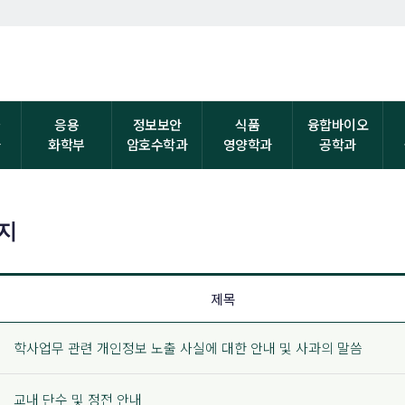
자
응용
정보보안
식품
융합바이오
과
화학부
암호수학과
영양학과
공학과
지
제목
학사업무 관련 개인정보 노출 사실에 대한 안내 및 사과의 말씀
교내 단수 및 정전 안내