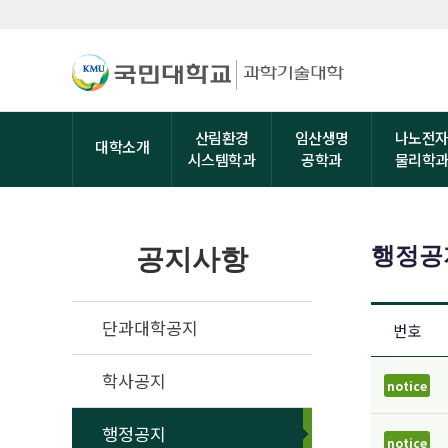
산림환경
임산생명
나노전
대학소개
시스템학과
공학과
물리학
행정공
공지사항
단과대학공지
번호
학사공지
notice
행정공지
notice