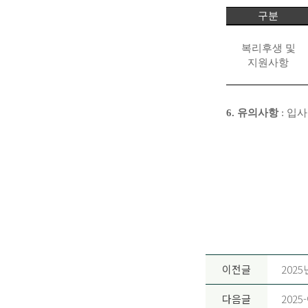
구분
복리후생 및
지원사항
6.
유의사항
:
입사
이전글
202
다음글
202