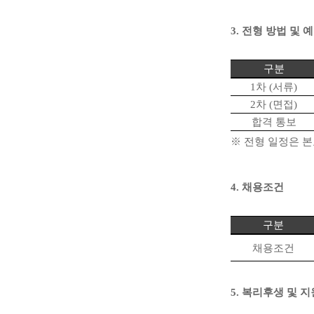
3.
전형 방법 및 
구분
1
차
(
서류
)
2
차
(
면접
)
합격 통보
※
전형 일정은 본
4.
채용조건
구분
채용조건
5.
복리후생 및 