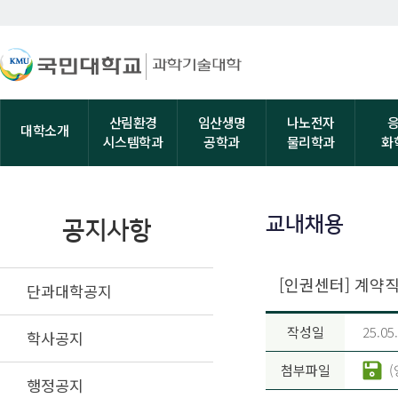
산림환경
임산생명
나노전자
대학소개
시스템학과
공학과
물리학과
화
교내채용
공지사항
[인권센터] 계약
단과대학공지
작성일
25.05
학사공지
첨부파일
행정공지