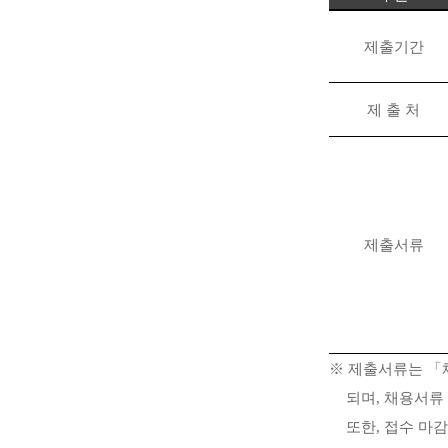
제출기간
제 출 처
제출서류
※
제출서류는
「
되며
,
채용서류 
또한
,
접수 마