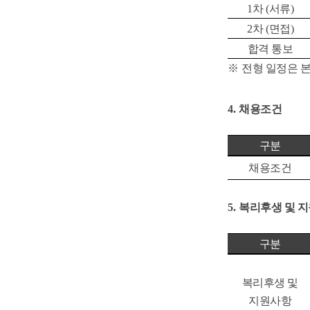
1
차
(
서류
)
2
차
(
면접
)
합격 통보
※
전형 일정은 본
4.
채용조건
구분
채용조건
5.
복리후생 및 
구분
복리후생 및
지원사항