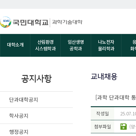
산림환경
임산생명
나노전자
대학소개
시스템학과
공학과
물리학과
화
교내채용
공지사항
[과학 단과대학 
단과대학공지
작성일
25.07.1
학사공지
첨부파일
(양
행정공지