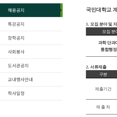
채용공지
국민대학교 
특강공지
1.
모집 분야 및 
모집 분
장학공지
과학 단과
통합행정
사회봉사
도서관공지
2.
서류제출
구분
교내행사안내
제출기간
학사일정
제 출 처