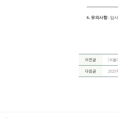
6.
유의사항
:
입사
이전글
[서울
다음글
202