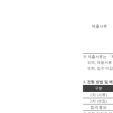
제출서류
※
제출서류는
「
되며
,
채용서류 
또한
,
접수 마
3.
전형 방법 및 
구분
1
차
(
서류
)
2
차
(
면접
)
합격 통보