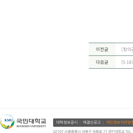
이전글
[창의
다음글
[5·1
대학정보공시
에결산공고
개인정보처리방
02707 서울특별시 성북구 정릉로 77 국민대학교 TEL. 02.