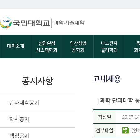
산림환경
임산생명
나노전자
대학소개
시스템학과
공학과
물리학과
화
교내채용
공지사항
[과학 단과대학 
단과대학공지
작성일
25.07.14
학사공지
첨부파일
(양
행정공지