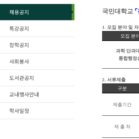
국민대학교
⌜
채용공지
특강공지
1.
모집 분야 및 
모집 분
장학공지
과학 단과
통합행정
사회봉사
도서관공지
2.
서류제출
구분
교내행사안내
제출기간
학사일정
제 출 처