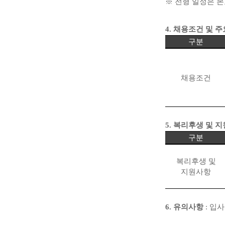
※
전형 일정은 본
4.
채용조건 및 주
구분
채용조건
5.
복리후생 및 
구분
복리후생 및
지원사항
6.
유의사항
:
입사