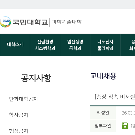
산림환경
임산생명
나노전자
대학소개
시스템학과
공학과
물리학과
화
교내채용
공지사항
[총장 직속 비서실
단과대학공지
작성일
26.03.
학사공지
첨부파일
(
행정공지