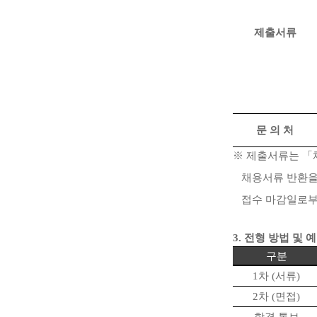
제출서류
문 의 처
※
제출서류는
「
채용서류 반환을
접수 마감일로
3.
전형 방법 및 
구분
1
차
(
서류
)
2
차
(
면접
)