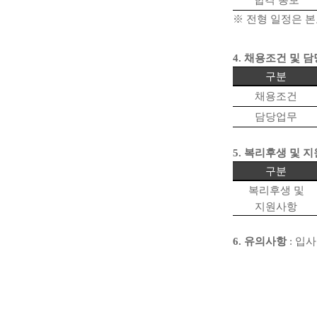
합격 통보
※
전형 일정은 본
4.
채용조건 및 
구분
채용조건
담당업무
5.
복리후생 및 
구분
복리후생 및
지원사항
6.
유의사항
:
입사