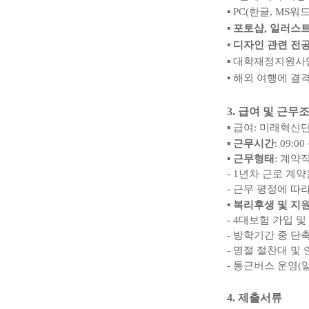
▪
PC(
한글
, MS
워
▪
포토샵
,
일러스트
▪
디자인 관련 전
▪
대학재정지원사업
▪
해외 여행에 결격
3.
급여 및 근무
▪
급여
:
미래혁신
▪
근무시간
: 09:00
▪
근무형태
:
계약
- 1
년차 근로 계
-
근무 평정에 따
▪
복리후생 및 지
- 4
대보험 가입 및
-
방학기간 중 단축
-
명절 절찬대 및
-
통근버스 운영
(
4.
제출서류