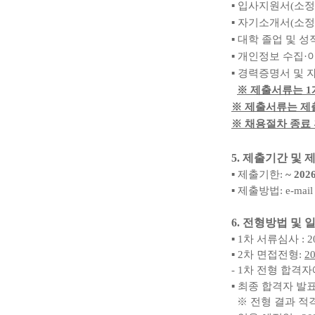
▪
입사지원서
(
소정
▪
자기소개서
(
소정
▪
대학 졸업 및 성
▪
개인정보 수집
·
▪
경력증명서 및 
※
제출서류는
1
※
제출서류는 제
※
채용절차 종료 
5.
제출기간 및 
▪
제출기한
:
~ 2026
▪
제출방법
: e-mai
6.
전형방법 및 
▪
1
차 서류심사
: 
▪
2
차 면접전형
:
20
- 1
차 전형 합격자
▪
최종 합격자 발
※
전형 결과 적