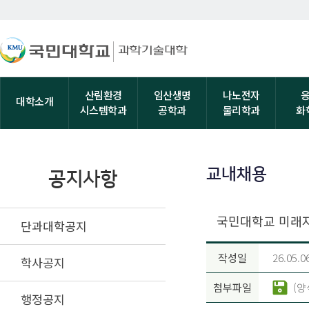
산림환경
임산생명
나노전자
대학소개
시스템학과
공학과
물리학과
화
교내채용
공지사항
국민대학교 미래자
단과대학공지
작성일
26.05.0
학사공지
첨부파일
(양
행정공지