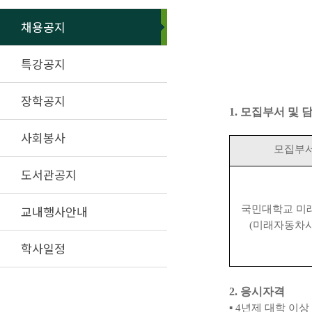
채용공지
특강공지
장학공지
1.
모집부서 및 
사회봉사
모집부
도서관공지
교내행사안내
국민대학교 미
(
미래자동차
학사일정
2.
응시자격
▪
4
년제 대학 이상