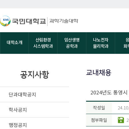
산림환경
임산생명
나노전자
대학소개
시스템학과
공학과
물리학과
화
교내채용
공지사항
2024년도 통영시
단과대학공지
작성일
24.10
학사공지
첨부파일
행정공지