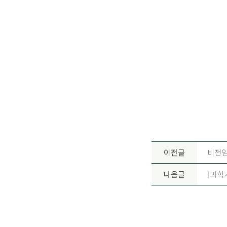
이전글
비전임교
다음글
[과학