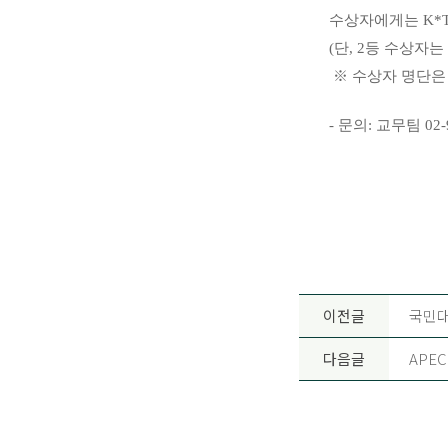
수상자에게는 K*T
(단, 2등 수상자
※ 수상자 명단은
- 문의: 교무팀 02-9
이전글
국민대
다음글
APEC