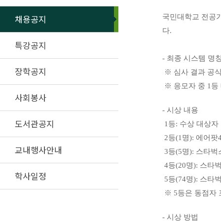
채용공지
국민대학교 전공가
다.
특강공지
- 최종 시스템 명
장학공지
※ 심사 결과 공
※ 응모자 중 1등
사회봉사
- 시상 내용
도서관공지
1등: 수상 대상자
2등(1명): 에어
교내행사안내
3등(5명): 스타벅
4등(20명): 스타
학사일정
5등(74명): 스
※ 5등은 동점자
- 시상 방법