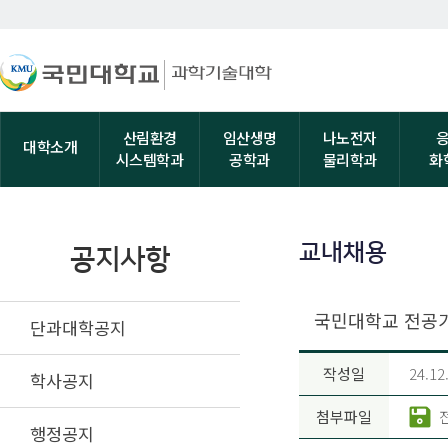
산림환경
임산생명
나노전자
대학소개
시스템학과
공학과
물리학과
화
교내채용
공지사항
국민대학교 전공가
단과대학공지
작성일
24.12
학사공지
첨부파일
행정공지