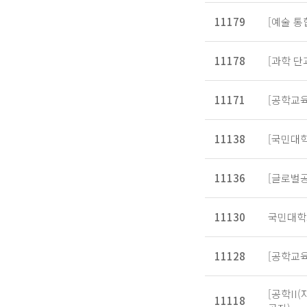
11179
[예술 통
11178
[과학 
11171
[공학교육
11138
[국민대학
11136
[글로벌
11130
국민대학
11128
[공학교육
[공학II
11118