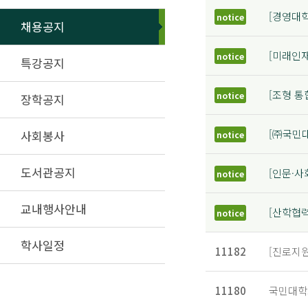
[경영대학
notice
채용공지
[미래인
notice
특강공지
[조형 통
notice
장학공지
[㈜국민대
사회봉사
notice
도서관공지
[인문·
notice
교내행사안내
[산학협
notice
학사일정
11182
[진로지
11180
국민대학