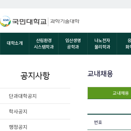
산림환경
임산생명
나노전자
대학소개
시스템학과
공학과
물리학과
화
교내채용
공지사항
교내채용
단과대학공지
학사공지
번호
행정공지