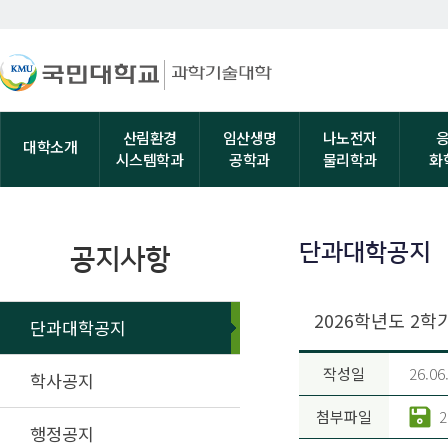
산림환경
임산생명
나노전자
대학소개
시스템학과
공학과
물리학과
화
단과대학공지
공지사항
2026학년도 2학
단과대학공지
작성일
26.06
학사공지
첨부파일
행정공지