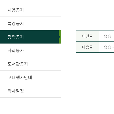
채용공지
특강공지
이전글
없습니
장학공지
다음글
없습니
사회봉사
도서관공지
교내행사안내
학사일정