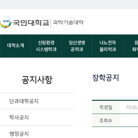
산림환경
임산생명
나노전자
대학소개
시스템학과
공학과
물리학과
화
장학공지
공지사항
단과대학공지
작성일
70.01
학사공지
조회수
행정공지