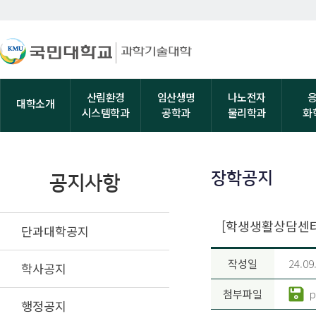
산림환경
임산생명
나노전자
대학소개
시스템학과
공학과
물리학과
화
장학공지
공지사항
[학생생활상담센터
단과대학공지
작성일
24.09
학사공지
첨부파일
p
행정공지