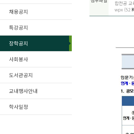
첨부파일
합전공 교육
wpx (52
채용공지
특강공지
장학공지
사회봉사
도서관공지
교내행사안내
학사일정