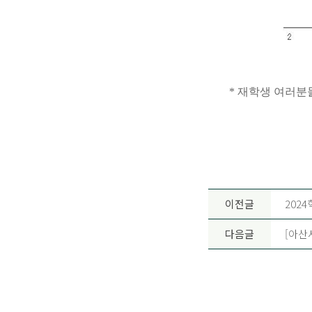
* 재학생 여러분
이전글
202
다음글
[아산