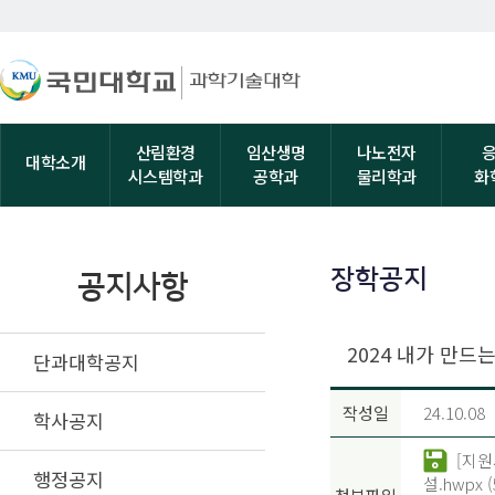
산림환경
임산생명
나노전자
대학소개
시스템학과
공학과
물리학과
화
장학공지
공지사항
2024 내가 만
단과대학공지
작성일
24.10.08
학사공지
[지원
행정공지
설.hwpx 