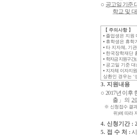
○
공고일 기준 
학교 및 
【
주의사항
】
▪
졸업생은 지원 
▪
휴학생은 휴학
▪
타 지자체
,
기관
▪
한국장학재단 홈
▪
학자금 지원구간
(
▪
공고일 기준 대
▪
지자체 이자지원
상환인 경우는
’
3.
지원내용
○
2017
년 이후
출
」
의
2
※
신청접수 결
위
)
에 따라 
4.
신청기간
: 
5.
접 수 처
:
시