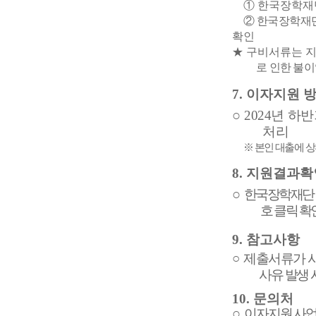
①
한국장학재
②
한국장학재
확인
★
구비서류는 지
로 인한 불
7.
이자지원 
○
2024
년 하
처리
※
본인 대출에 상
8.
지원결과확
○
한국장학재단
호 클릭 확
9.
참고사항
○
제출서류가 
사유 발생 
10.
문의처
○
이자지원 사