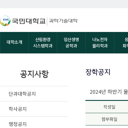
산림환경
임산생명
나노전자
대학소개
시스템학과
공학과
물리학과
화
장학공지
공지사항
2024년 하반기
단과대학공지
작성일
학사공지
첨부파일
행정공지