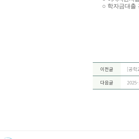
○
학자금대출
이전글
[공학
다음글
202