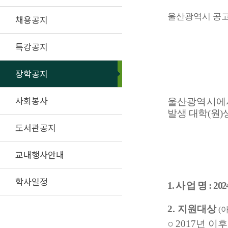
울산광역시 공고
채용공지
특강공지
장학공지
사회봉사
울산
광역시에
발생 대학
(
원
)
도서관공지
교내행사안내
학사일정
1.
사 업 명
:
202
2.
지원대상
(
아
○
2017
년 이