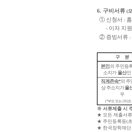
6.
구비서류
(
①
신청서
홈
:
-
이자 지원
②
증빙서류
:
구 분
본인
의 주민등
소지가
울산
인
직계존속
*
의 주
상 주소지가
울
우
(*
부모 또는
(
외
)
조
※
서류제출 시 
★
모든 제출서류
★
주민등록등
(
★
한국장학재단 