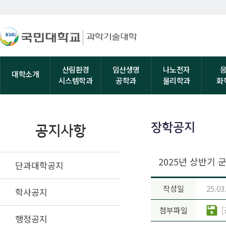
산림환경
임산생명
나노전자
대학소개
시스템학과
공학과
물리학과
화
장학공지
공지사항
2025년 상반기 
단과대학공지
작성일
25.03
학사공지
첨부파일
행정공지