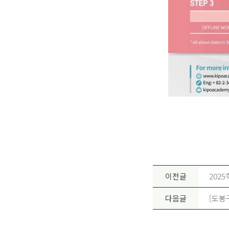
이전글
202
다음글
[도봉