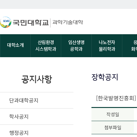
산림환경
임산생명
나노전자
대학소개
시스템학과
공학과
물리학과
화
장학공지
공지사항
[한국발명진흥회] 2
단과대학공지
작성일
학사공지
첨부파일
행정공지