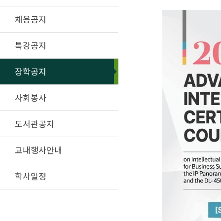
채용공지
특강공지
장학공지
사회봉사
도서관공지
교내행사안내
학사일정