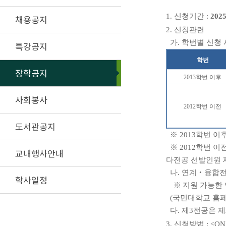
1.
신청기간
:
2025
채용공지
2.
신청관련
가
.
학번별 신청 
특강공지
학번
장학공지
2013
학번 이후
사회봉사
2012
학번 이전
도서관공지
※
2013
학번 이
※
2012
학번 이
교내행사안내
다전공 선발인원 
나
.
연계
‧
융합전
학사일정
※
지원 가능한
(
국민대학교 홈
다
.
제
3
전공은 제
3.
신청방법
: <ON