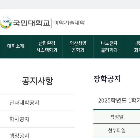
산림환경
임산생명
나노전자
대학소개
시스템학과
공학과
물리학과
화
장학공지
공지사항
2025학년도 1학
단과대학공지
작성일
학사공지
첨부파일
행정공지