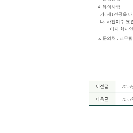
4.
유의사항
가
.
제
1
전공을 배
나
.
사전이수 요건
이지 학사
5.
문의처
:
교무팀
이전글
202
다음글
202