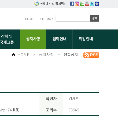
HOME
SITEMAP
장학 및
공지사항
입학안내
취업안내
국제교류
HOME
>
공지사항
>
장학공지
작성자
김세인
p (74
KB
)
조회수
33649