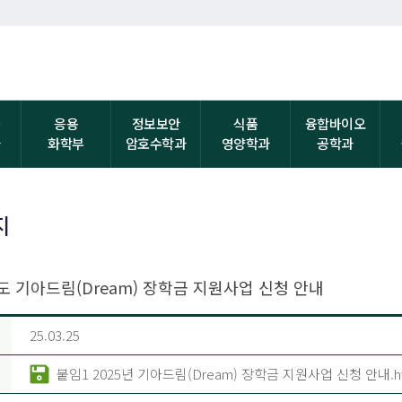
자
응용
정보보안
식품
융합바이오
과
화학부
암호수학과
영양학과
공학과
지
년도 기아드림(Dream) 장학금 지원사업 신청 안내
25.03.25
붙임1 2025년 기아드림(Dream) 장학금 지원사업 신청 안내.hw