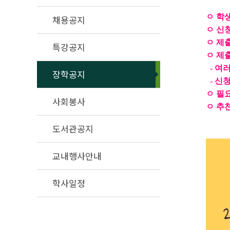
ㅇ 학생
채용공지
ㅇ 신청
ㅇ 제
특강공지
ㅇ 제
- 여
장학공지
- 신
ㅇ 필
사회봉사
ㅇ
추천
도서관공지
교내행사안내
학사일정