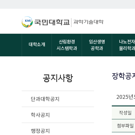
산림환경
임산생명
나노전
대학소개
시스템학과
공학과
물리학
장학공
공지사항
2025
단과대학공지
작성일
학사공지
첨부파일
행정공지