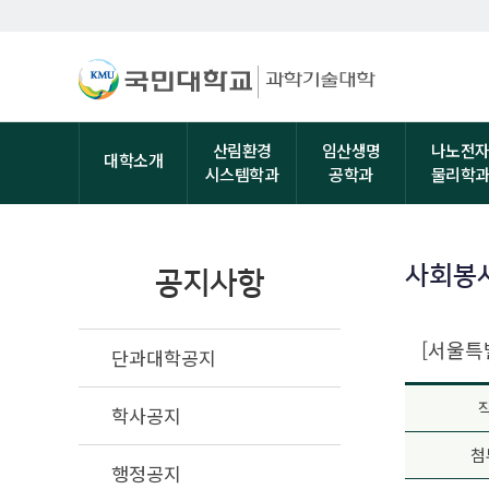
산림환경
임산생명
나노전
대학소개
시스템학과
공학과
물리학
사회봉
공지사항
[서울특
단과대학공지
학사공지
첨
행정공지