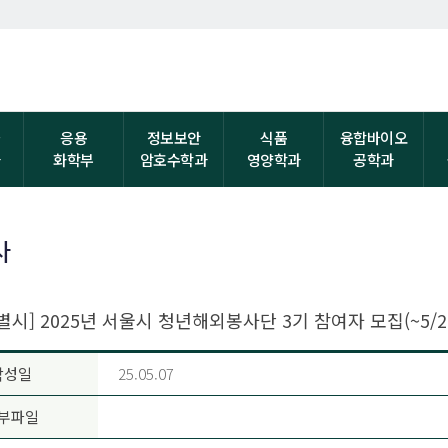
자
응용
정보보안
식품
융합바이오
과
화학부
암호수학과
영양학과
공학과
사
별시] 2025년 서울시 청년해외봉사단 3기 참여자 모집(~5/2
작성일
25.05.07
부파일