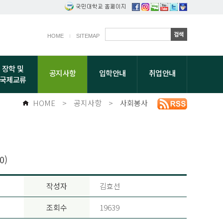
HOME
SITEMAP
장학 및
공지사항
입학안내
취업안내
국제교류
HOME
>
공지사항
>
사회봉사
0)
작성자
김효선
조회수
19639