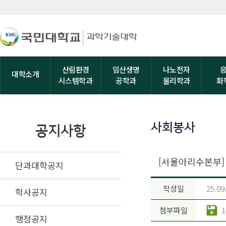
산림환경
임산생명
나노전자
대학소개
시스템학과
공학과
물리학과
화
사회봉사
공지사항
[서울아리수본부] 
단과대학공지
작성일
25.09
학사공지
첨부파일
행정공지