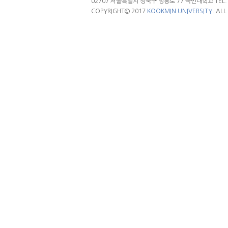
02707 서울특별시 성북구 정릉로 77 국민대학교 TEL. 02.
COPYRIGHT© 2017
KOOKMIN UNIVERSITY.
ALL 