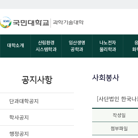
산림환경
임산생명
나노전자
대학소개
시스템학과
공학과
물리학과
화
사회봉사
공지사항
[사단법인 한국나눔
단과대학공지
작성일
학사공지
첨부파일
행정공지