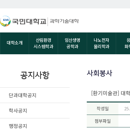
산림환경
임산생명
나노전자
대학소개
시스템학과
공학과
물리학과
화
사회봉사
공지사항
[환기미술관] 대
단과대학공지
작성일
25
학사공지
첨부파일
행정공지