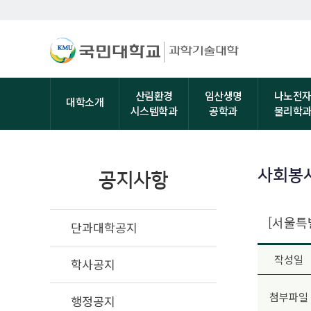
산림환경
임산생명
나노전
대학소개
시스템학과
공학과
물리학
사회봉
공지사항
[서울특
단과대학공지
작성일
학사공지
첨부파일
행정공지