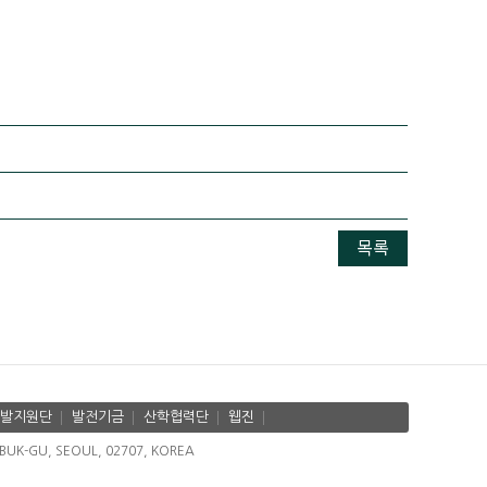
목록
발지원단
발전기금
산학협력단
웹진
K-GU, SEOUL, 02707, KOREA