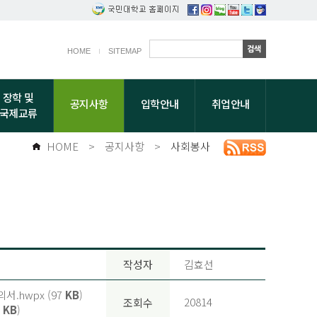
HOME
SITEMAP
장학 및
공지사항
입학안내
취업안내
국제교류
HOME
>
공지사항
>
사회봉사
작성자
김효선
.hwpx (97
KB
)
20814
조회수
6
KB
)