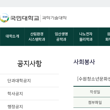
산림환경
임산생명
나노전자
대학소개
시스템학과
공학과
물리학과
화
사회봉사
공지사항
[수원청소년문화센터
단과대학공지
작성일
학사공지
첨부파일
행정공지