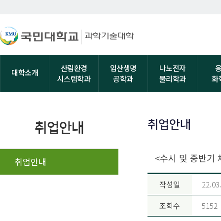
산림환경
임산생명
나노전자
대학소개
시스템학과
공학과
물리학과
화
취업안내
취업안내
<수시 및 중반기
취업안내
작성일
22.03
조회수
5152