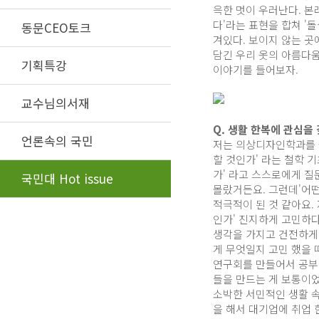
윽한 멋이 우러난다. 본
다'라는 표현을 합쳐 '
동문CEO토크
겨있다. 보이지 않는 
담긴 우리 옷의 아름다움
기획특강
이야기를 들어보자.
교수님의서재
Q. 생활 한복에 관심을
언론속의 국민
저는 의상디자인학과를 
할 것인가' 라는 철학 
가' 라고 스스로에게 질
국민대 Hot issue
몰랐거든요. 그런데'어떤
적극적이 된 것 같아요.
인가' 진지하게 고민하
생각을 가지고 건전하게
게 무엇일지 고민 했을
연구회를 만들어서 공부
들을 만드는 게 보통이었
소박한 서민적인 생활 속
을 해서 대기업에 취업 