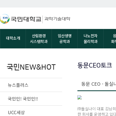
산림환경
임산생명
나노전자
대학소개
시스템학과
공학과
물리학과
화
동문CEO토크
국민NEW&HOT
동문 CEO - 돌
뉴스플러스
국민인! 국민인!!
㈜돌실나이 대표 김남희 
UCC세상
한 회사를 운영하고 있다