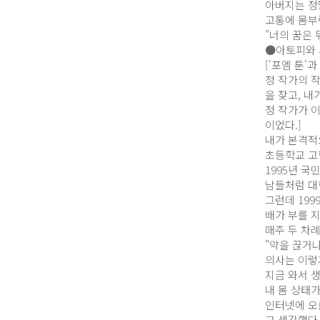
아버지는 정
고통에 몸부
"너의 꿈은 
●아토피와
['포엠 툰'
정 작가의 작
을 찾고, 내
정 작가가 
이었다.]
내가 본격적
초등학교 고
1995년 
남들처럼 대
그런데 199
배가 부를 
매주 두 차
"약을 끊거나
의사는 이렇
지금 와서 생
내 몸 상태
인터넷에 오
고 생각했다