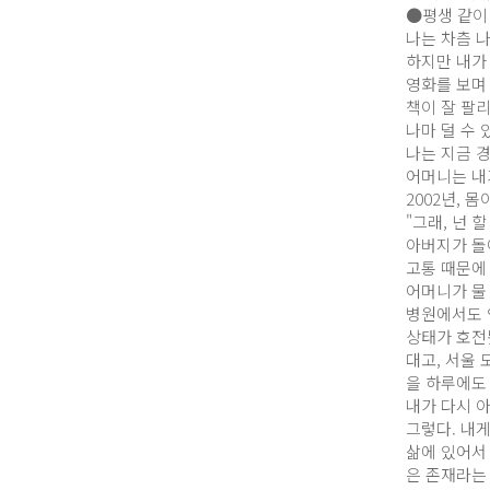
●평생 같이
나는 차츰 
하지만 내가
영화를 보며 
책이 잘 팔
나마 덜 수 
나는 지금 경
어머니는 내가
2002년,
"그래, 넌 
아버지가 돌아
고통 때문에
어머니가 물 
병원에서도 
상태가 호전됐
대고, 서울
을 하루에도
내가 다시 
그렇다. 내게
삶에 있어서
은 존재라는 