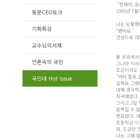
"헌재야, 음
2000년 7
동문CEO토크
나는 당황했다
기획특강
"됐어요."
건성으로 대
교수님의서재
몸 곳곳에서
언론속의 국민
그나마 식사
조금이라도 
"커터 칼로 
국민대 Hot issue
실제로 그랬
대해 생각하
저녁때였다.
그리고 3일 
꼼짝할 수 
헷갈렸다. 내
초등학교 이
며, 조금만
나는 그때 