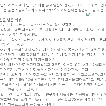
일체 아토피 약과 연고, 주사를 끊고 병원도 끊었다. 그리고 그 뒤로 1년
 고문 받는 사람이 "차라리 죽여주세요"라고 애원하는 장면이 가끔 나온다
선물 받은 희망
가신 뒤, 나는 내가 할 수 있는 일이 뭘까 생각했다.
 상상하기 힘든 아토피의 고통. 처음에는 '내가 왜 이런 형벌을 받아야 하
으로 받아들일 줄 알게 됐다.
라니…. 말도 안 되는 얘기지만 장시간 고통을 받다보면 이런 생각도 든다
)를 쓰기로 했다.
 어려워 미술학원에서 학원비 대신 청소하면서 공부하던 시절, 학적을 유지
내가 취약한 수채화 학원비로 내던 시절, 선배 학원 강사한테 '찍혀서' 눈
 아무것도 할 수 없게 된 지금의 얘기.
속에서 내 내면으로 경험한 깨달음과 애절함, 이루지 못한 사랑을 아름다운 
도 거르지 않고 쓴 일기도 좋은 소재가 될 수 있다고 생각했다.
가시는 초저녁 시간에 주로 글을 써서 모아 출판사에 원고를 보냈다. 그리고
친구가 내게 타블렛PC를 사주면서 "글과 함께 그림을 그려보라"고 권했다.
지를 관리하는 웹에이전시를 운영하던 친구는 내 홈페이지까지 만들어 주
과가 있을 것"이라고 했다.
 할 수 있는 일이라고는 없었다. 친구에게 타블렛PC 사용법을 배워 이번
2002년 겨울 '포엠 툰'(Poem Toon)이 탄생했고 2003년 여름에는 '
어나서 처음으로 그때 큰 돈을 만져봤다.