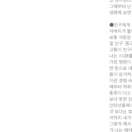
그때부터 난 
영화에 보면
●친구에게 
아버지가 돌아
보통 사람은
할 친구' 쯤
고통이 친구
나는 시(詩를
가정 형편이
번 돈으로 
몸이 망가져서
이런 경험 
때부터 하루
통증이 다소 
보다 못한 
인터넷홈페이
것 보다는 효
어차피 내가
그렇게 해서 
가 나는 태