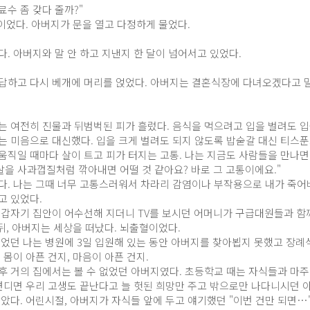
료수 좀 갖다 줄까?"
월이었다. 아버지가 문을 열고 다정하게 물었다.
. 아버지와 말 안 하고 지낸지 한 달이 넘어서고 있었다.
답하고 다시 베개에 머리를 얹었다. 아버지는 결혼식장에 다녀오겠다고 
는 여전히 진물과 뒤범벅된 피가 흘렀다. 음식을 먹으려고 입을 벌려도 입
는 미음으로 대신했다. 입을 크게 벌려도 되지 않도록 밥숟갈 대신 티스푼
움직일 때마다 살이 트고 피가 터지는 고통. 나는 지금도 사람들을 만나면
살을 사과껍질처럼 깎아내면 어떨 것 같아요? 바로 그 고통이에요."
다. 나는 그때 너무 고통스러워서 차라리 감염이나 부작용으로 내가 죽어
고 있었다.
 갑자기 집안이 어수선해 지더니 TV를 보시던 어머니가 구급대원들과 함
뒤, 아버지는 세상을 떠났다. 뇌출혈이었다.
없었던 나는 병원에 3일 입원해 있는 동안 아버지를 찾아뵙지 못했고 장례
 몸이 아픈 건지, 마음이 아픈 건지.
후 거의 집에서는 볼 수 없었던 아버지였다. 초등학교 때는 자식들과 마주하
 견디면 우리 고생도 끝난다고 늘 헛된 희망만 주고 밖으로만 나다니시던 
알았다. 어린시절, 아버지가 자식들 앞에 두고 얘기했던 "이번 건만 되면…