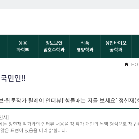
자
응용
정보보안
식품
융합바이오
과
화학부
암호수학과
영양학과
공학과
HO
 국민인!!
보-웹툰작가 릴레이 인터뷰]‘힘들때는 저를 보세요’ 정헌재(회
면서]
에는 정헌재 작가와의 인터뷰 내용을 정 작가 개인의 독백 형식으로 재구
 않은 표현이 있음을 미리 밝힙니다.