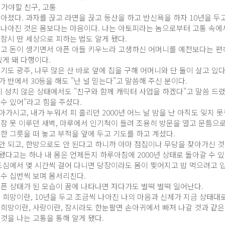
 가야할 친구, 고통
나아졌다. 과자를 끊고 라면을 끊고 등산을 하고 반신욕을 하자 10년을 두
 나아진 것은 몸보다는 마음이다. 나는 아토피라는 놈으로부터 고통 속에서
잠시 딴 세상으로 피하는 법도 알게 됐다.
리고 돈이 생기면서 아픈 아들 키우느라 고생하신 어머니를 예전보다는 편하
있게 돼 다행이다.
기도 광주, 나무 많은 산 바로 앞에 집을 구해 어머니와 단 둘이 살고 있다
 반에서 30등을 해도 "난 널 믿는다"고 말씀해 주신 분이다.
 몸이 성치 않은 상태에서도 "친구와 함께 캐릭터 사업을 하겠다"고 말씀 
할 수 있어"라고 힘을 주셨다.
가시고, 내가 누워서 피 흘리던 2000년 어느 날 밤을 난 아직도 잊지 못
 잠 못 이루던 새벽, 마루에서 인기척이 들려 조용히 방문을 열고 문틈으로
한 그릇을 떠 놓고 부적을 앞에 두고 기도를 하고 계셨다.
안 되고, 한방으로도 안 된다고 하니까 아마 점집이나 무당을 찾아가신 것
다고는 하나 내 몸은 언제든지 하루아침에 2000년 상태로 돌아갈 수 있
 도심에서 몇 시간씩 걸어 다니면 당장이라도 몸이 찢어지고 밥 먹으려고 입
 수 십번씩 보며 몸서리친다.
아픈 상태가 된 모습이 꿈에 나타나면 자다가도 벌떡 벌떡 일어난다.
 희망이란, 10년을 두고 조금씩 나아진 나의 마음과 신체가 지금 상태대로
 희망이란, 사랑이란, 잠시라도 한눈팔면 손아귀에서 빠져 나갈 것과 같은,
것을 나는 고통을 통해 알게 됐다.