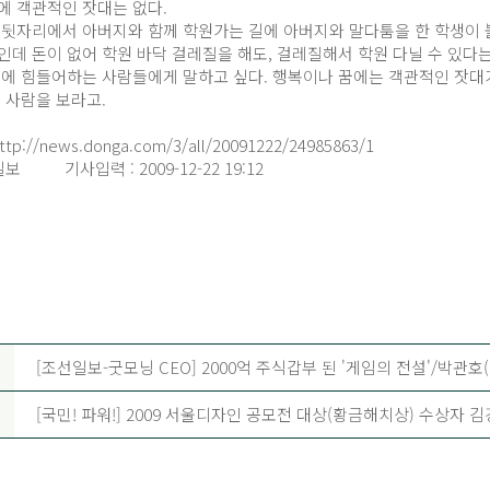
에 객관적인 잣대는 없다.
 뒷자리에서 아버지와 함께 학원가는 길에 아버지와 말다툼을 한 학생이 
인데 돈이 없어 학원 바닥 걸레질을 해도, 걸레질해서 학원 다닐 수 있다
위에 힘들어하는 사람들에게 말하고 싶다. 행복이나 꿈에는 객관적인 잣대
 사람을 보라고.
.
ttp://news.donga.com/3/all/20091222/24985863/1
일보 기사입력 : 2009-12-22 19:12
[조선일보-굿모닝 CEO] 2000억 주식갑부 된 '게임의 전설'/박관호(
[국민! 파워!] 2009 서울디자인 공모전 대상(황금해치상) 수상자 김