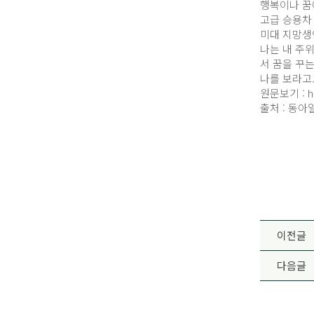
행복이나 꿈
고급 승용차
미대 지망생
나는 내 주
서 꿈을 꾸는
나를 보라고
원문보기 :
h
출처 : 동아
이전글
다음글