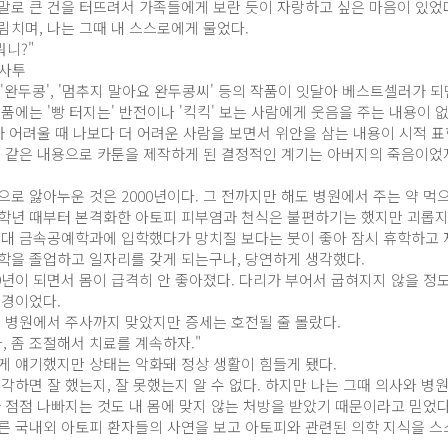
말로 큰 건을 터뜨려서 가족들에게 보란 듯이 자랑하고 싶은 마음이 있었
림치며, 나는 그때 내 스스로에게 물었다.
뭐니?"
 사투
과 '완두콩', '멈추지 말아요 완두콩씨' 등의 작품이 잇달아 베스트셀러가 
품에는 '빵 터지는' 반전이나 '킥킥' 보는 사람에게 웃음을 주는 내용이 
가 어려울 때 나보다 더 어려운 사람을 보면서 위안을 삼는 내용이 시적 
이 같은 내용으로 카툰을 제작하게 된 결정적인 계기는 아버지의 죽음이었지만
으로 앓아누운 것은 2000년이다. 그 전까지만 해도 병원에서 주는 약 
학년 때부터 본격화한 아토피 피부염과 천식은 불편하기는 했지만 괴롭지
국민대 금속공예학과에 입학했다가 망치질 보다는 붓이 좋아 잠시 휴학하고 재
학을 졸업하고 일자리를 갖게 되는구나, 당연하게 생각했다.
9년이 되면서 몸이 급격히 안 좋아졌다. 다리가 부어서 굽혀지지 않을 정
지경이었다.
례 병원에서 주사까지 맞았지만 증세는 호전될 줄 몰랐다.
, 좀 조절해서 치료를 계속하자."
게 얘기했지만 상태는 악화돼 정상 생활이 힘들게 됐다.
각하면 잘 했는지, 잘 못했는지 알 수 없다. 하지만 나는 그때 의사와 병
가 점점 나빠지는 것도 내 몸에 맞지 않는 처방을 받았기 때문이라고 믿었다
른 국내외 아토피 환자들의 사연을 보고 아토피와 관련된 의학 지식을 스스
.