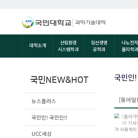
산림환경
임산생명
나노전
대학소개
시스템학과
공학과
물리학
국민인!
국민NEW&HOT
[동아일
뉴스플러스
[들어가
국민인! 국민인!!
이 기사
가 사용하지
UCC세상