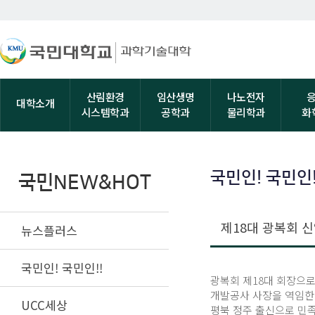
산림환경
임산생명
나노전자
대학소개
시스템학과
공학과
물리학과
화
국민인! 국민인!
국민NEW&HOT
제18대 광복회 신
뉴스플러스
국민인! 국민인!!
광복회 제18대 회장으로
개발공사 사장을 역임한 
UCC세상
평북 정주 출신으로 민