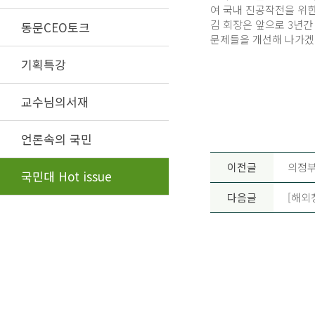
여 국내 진공작전을 위한
김 회장은 앞으로 3년간
동문CEO토크
문제들을 개선해 나가겠
기획특강
교수님의서재
언론속의 국민
이전글
의정부
국민대 Hot issue
다음글
[해외