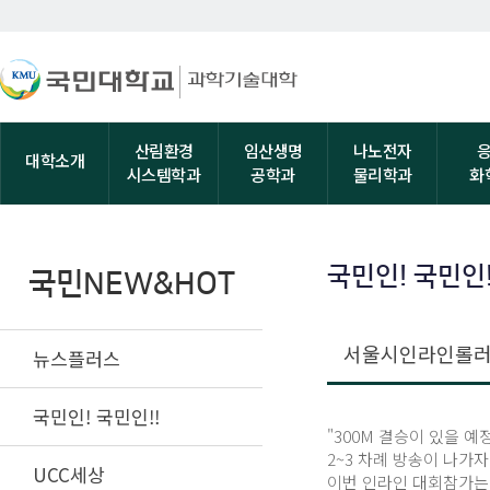
산림환경
임산생명
나노전자
대학소개
시스템학과
공학과
물리학과
화
국민인! 국민인!
국민NEW&HOT
서울시인라인롤러연
뉴스플러스
국민인! 국민인!!
"300M 결승이 있을 
2~3 차례 방송이 나가
UCC세상
이번 인라인 대회참가는