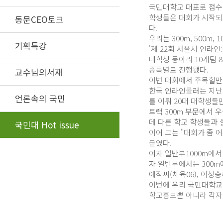
국민대학교 대표로 접수하
학생들은 대회가 시작되자
동문CEO토크
다.
우리는 300m, 500m, 
기획특강
'제 22회 서울시 인라
대학생 동아리 10개팀 
종목별로 진행됐다.
교수님의서재
이번 대회에서 주목할만
한국 인라인롤러는 지난 
언론속의 국민
를 이뤄 20대 대학생들
트랙 300m 부문에서 
데 다른 학교 학생들과 
국민대 Hot issue
이어 그는 "대회가 좀 
붙였다.
여자 일반부1000m에서
자 일반부에서는 300m에
예직씨(체육06), 이상
이번에 우리 국민대학교 
학교홍보뿐 아니라 각자 