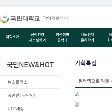
산림환경
임산생명
나노전자
대학소개
시스템학과
공학과
물리학과
화
기획특집
국민NEW&HOT
필터앱으로 담은 
뉴스플러스
국민인! 국민인!!
UCC세상