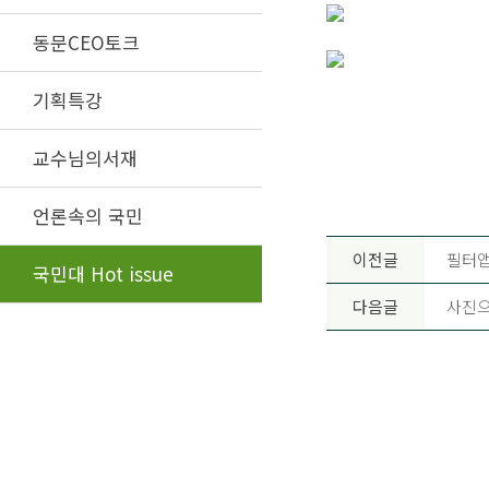
동문CEO토크
기획특강
교수님의서재
언론속의 국민
이전글
필터앱
국민대 Hot issue
다음글
사진으