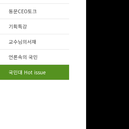
동문CEO토크
기획특강
교수님의서재
언론속의 국민
국민대 Hot issue