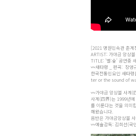
[2021 명원민속관 춘
ARTIST: 가야금 앙상블
TITLE: '별:숲' 공연중
〰️새타령 _ 편곡: 장영
한국전통민요인 새타령을 가
ter or the sound o
〰️가야금 앙상블 사계(四
사계(四界)는 1999년에
를 이룬다는 것을 의미합
해왔습니다.
음반은 가야금앙상블 사계 
〰️예술감독: 김희선(국