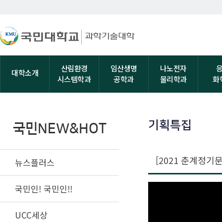
산림환경
임산생명
나노전자
대학소개
시스템학과
공학과
물리학과
화
기획특집
국민NEW&HOT
[2021 춘계정기
뉴스플러스
국민인! 국민인!!
UCC세상