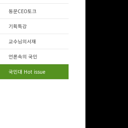
동문CEO토크
기획특강
교수님의서재
언론속의 국민
국민대 Hot issue