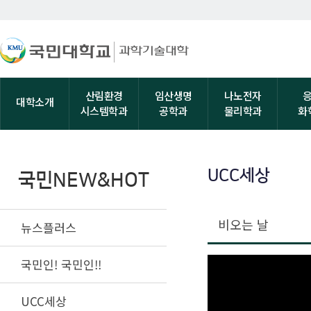
산림환경
임산생명
나노전자
대학소개
시스템학과
공학과
물리학과
화
UCC세상
국민NEW&HOT
비오는 날
뉴스플러스
국민인! 국민인!!
UCC세상